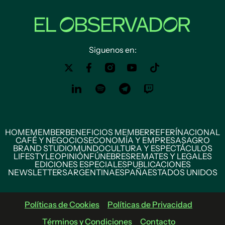
Siguenos en:
HOME
MEMBER
BENEFICIOS MEMBER
REFERÍ
NACIONAL
CAFÉ Y NEGOCIOS
ECONOMÍA Y EMPRESAS
AGRO
BRAND STUDIO
MUNDO
CULTURA Y ESPECTÁCULOS
LIFESTYLE
OPINIÓN
FÚNEBRES
REMATES Y LEGALES
EDICIONES ESPECIALES
PUBLICACIONES
NEWSLETTERS
ARGENTINA
ESPAÑA
ESTADOS UNIDOS
Políticas de Cookies
Políticas de Privacidad
Términos y Condiciones
Contacto