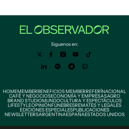
Siguenos en:
HOME
MEMBER
BENEFICIOS MEMBER
REFERÍ
NACIONAL
CAFÉ Y NEGOCIOS
ECONOMÍA Y EMPRESAS
AGRO
BRAND STUDIO
MUNDO
CULTURA Y ESPECTÁCULOS
LIFESTYLE
OPINIÓN
FÚNEBRES
REMATES Y LEGALES
EDICIONES ESPECIALES
PUBLICACIONES
NEWSLETTERS
ARGENTINA
ESPAÑA
ESTADOS UNIDOS