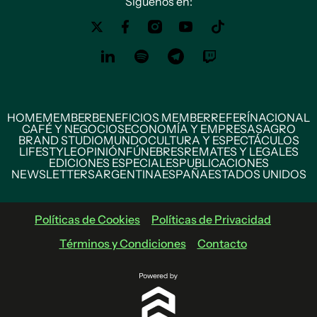
Siguenos en:
HOME
MEMBER
BENEFICIOS MEMBER
REFERÍ
NACIONAL
CAFÉ Y NEGOCIOS
ECONOMÍA Y EMPRESAS
AGRO
BRAND STUDIO
MUNDO
CULTURA Y ESPECTÁCULOS
LIFESTYLE
OPINIÓN
FÚNEBRES
REMATES Y LEGALES
EDICIONES ESPECIALES
PUBLICACIONES
NEWSLETTERS
ARGENTINA
ESPAÑA
ESTADOS UNIDOS
Políticas de Cookies
Políticas de Privacidad
Términos y Condiciones
Contacto