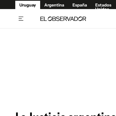
Uruguay
Argentina
España
Estados
Unidos
Home
Juegos 
Referí
Rugby
Fútbol
Básque
Mundial 2026
Tenis
Resultados Deportivos
Runnin
Fútbol internacional
Polidep
Copa Libertadores
Motor