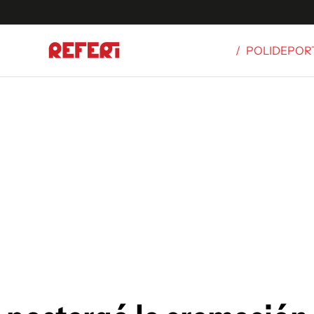
/
POLIDEPOR
Olímpicos
S
tbol
g
ortivo