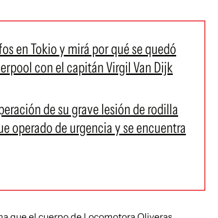
os en Tokio y mirá por qué se quedó
erpool con el capitán Virgil Van Dijk
peración de su grave lesión de rodilla
fue operado de urgencia y se encuentra
rma que el cuerpo de Locomotora Oliveras