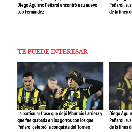
Diego Aguirre: Peñarol encontró a su nuevo
Peñarol, sus
Leo Fernández
de la línea 
TE PUEDE INTERESAR
La particular frase que dejó Mauricio Larriera y
Diego Aguirre
que fue grabada en los gorros con los que
Peñarol, sus
Peñarol celebró la conquista del Torneo
de la línea 