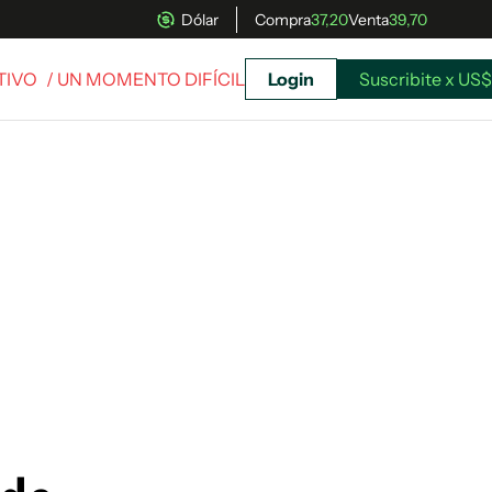
Dólar
Compra
37,20
Venta
39,70
TIVO
/ UN MOMENTO DIFÍCIL
Login
Suscribite x US$
uscríbete ahora a El Observador y elegí hasta
donde llegar.
Suscribite x US$ 3,45