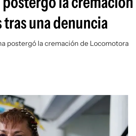
a postergó la cremación
Si
 tras una denuncia
tina postergó la cremación de Locomotora