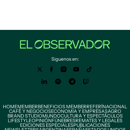
Siguenos en:
HOME
MEMBER
BENEFICIOS MEMBER
REFERÍ
NACIONAL
CAFÉ Y NEGOCIOS
ECONOMÍA Y EMPRESAS
AGRO
BRAND STUDIO
MUNDO
CULTURA Y ESPECTÁCULOS
LIFESTYLE
OPINIÓN
FÚNEBRES
REMATES Y LEGALES
EDICIONES ESPECIALES
PUBLICACIONES
NEWSLETTERS
ARGENTINA
ESPAÑA
ESTADOS UNIDOS