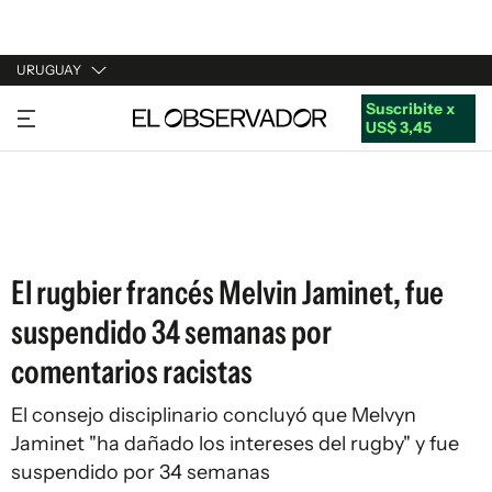
URUGUAY
Suscribite x
URUGUAY
US$ 3,45
ARGENTINA
ESPAÑA
ESTADOS UNIDOS
El rugbier francés Melvin Jaminet, fue
suspendido 34 semanas por
comentarios racistas
El consejo disciplinario concluyó que Melvyn
Jaminet "ha dañado los intereses del rugby" y fue
suspendido por 34 semanas