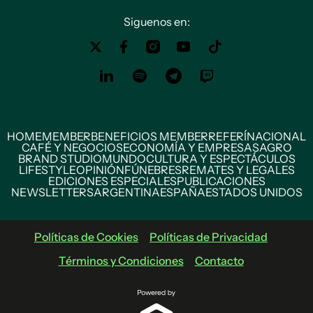
Siguenos en:
HOME
MEMBER
BENEFICIOS MEMBER
REFERÍ
NACIONAL
CAFÉ Y NEGOCIOS
ECONOMÍA Y EMPRESAS
AGRO
BRAND STUDIO
MUNDO
CULTURA Y ESPECTÁCULOS
LIFESTYLE
OPINIÓN
FÚNEBRES
REMATES Y LEGALES
EDICIONES ESPECIALES
PUBLICACIONES
NEWSLETTERS
ARGENTINA
ESPAÑA
ESTADOS UNIDOS
Políticas de Cookies
Políticas de Privacidad
Términos y Condiciones
Contacto