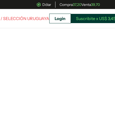
Dólar
Compra
37,20
Venta
39,70
/ SELECCIÓN URUGUAYA
Login
Suscribite x US$ 3,4
uscríbete ahora a El Observador y elegí hasta
donde llegar.
Suscribite x US$ 3,45