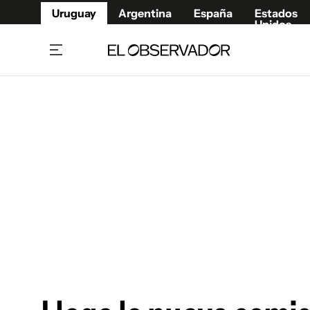
Uruguay
Argentina
España
Estados
Unidos
Home
Juegos 
Referí
Rugby
Fútbol
Básque
Mundial 2026
Tenis
Resultados Deportivos
Runnin
Fútbol internacional
Polidep
Copa Libertadores
Motor