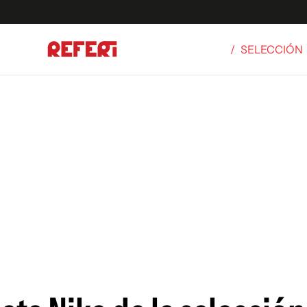
/
SELECCIÓN
Olímpicos
S
tbol
g
ortivo