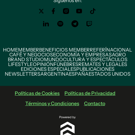
Siguenos en:
HOME
MEMBER
BENEFICIOS MEMBER
REFERÍ
NACIONAL
CAFÉ Y NEGOCIOS
ECONOMÍA Y EMPRESAS
AGRO
BRAND STUDIO
MUNDO
CULTURA Y ESPECTÁCULOS
LIFESTYLE
OPINIÓN
FÚNEBRES
REMATES Y LEGALES
EDICIONES ESPECIALES
PUBLICACIONES
NEWSLETTERS
ARGENTINA
ESPAÑA
ESTADOS UNIDOS
Políticas de Cookies
Políticas de Privacidad
Términos y Condiciones
Contacto