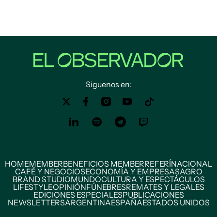
Siguenos en:
HOME
MEMBER
BENEFICIOS MEMBER
REFERÍ
NACIONAL
CAFÉ Y NEGOCIOS
ECONOMÍA Y EMPRESAS
AGRO
BRAND STUDIO
MUNDO
CULTURA Y ESPECTÁCULOS
LIFESTYLE
OPINIÓN
FÚNEBRES
REMATES Y LEGALES
EDICIONES ESPECIALES
PUBLICACIONES
NEWSLETTERS
ARGENTINA
ESPAÑA
ESTADOS UNIDOS