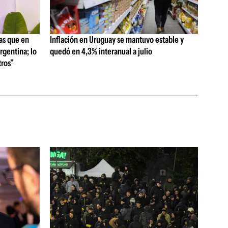
as que en
Inflación en Uruguay se mantuvo estable y
rgentina; lo
quedó en 4,3% interanual a julio
ros"