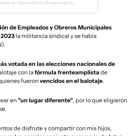
tida de Valeria Ripoll (@valeriaripoll1)
ción de Empleados y Obreros Municipales
 2023
la militancia sindical y se había
).
ás votada en las elecciones nacionales de
alotaje con la
fórmula frenteamplista
de
 quienes fueron
vencidos en el balotaje
.
near en
"un lugar diferente"
, por lo que eligieron
se.
tos de disfrute y compartir con mis hijos,