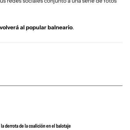
sus redes sociales conjunto a una serie de fotos
volverá al popular balneario
.
la derrota de la coalición en el balotaje