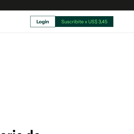
Login
Suscribite x US$ 3,45
uscríbete ahora a El Observador y elegí hasta
donde llegar.
Suscribite x US$ 3,45