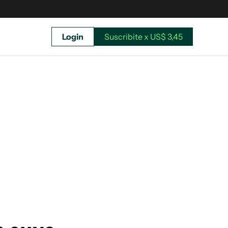
Login
Suscribite x US$ 3,45
uscríbete ahora a El Observador y elegí hasta
donde llegar.
Suscribite x US$ 3,45