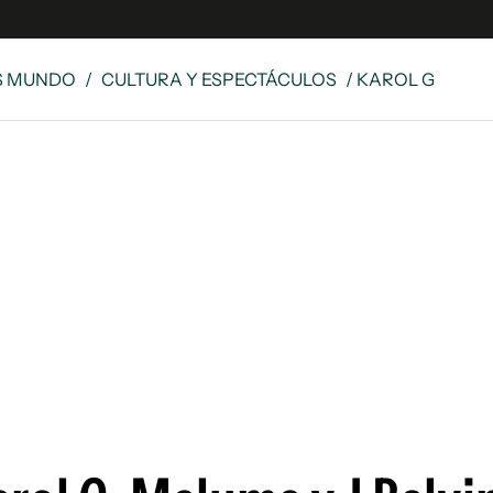
S MUNDO
/
CULTURA Y ESPECTÁCULOS
/ KAROL G
e
S
n
es
Siguenos en:
 y Legales
es especiales
ciones
ters
ina
 Unidos