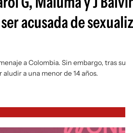
arol G, Maluma y J Balvi
 ser acusada de sexuali
omenaje a Colombia. Sin embargo, tras su
or aludir a una menor de 14 años.