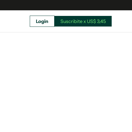
Login
Suscribite x US$ 3,45
uscríbete ahora a El Observador y elegí hasta
donde llegar.
Suscribite x US$ 3,45