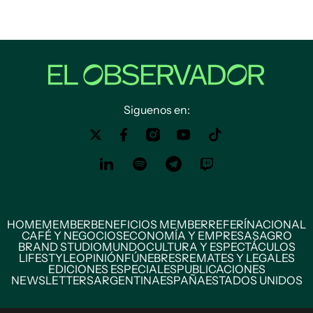
Siguenos en:
HOME
MEMBER
BENEFICIOS MEMBER
REFERÍ
NACIONAL
CAFÉ Y NEGOCIOS
ECONOMÍA Y EMPRESAS
AGRO
BRAND STUDIO
MUNDO
CULTURA Y ESPECTÁCULOS
LIFESTYLE
OPINIÓN
FÚNEBRES
REMATES Y LEGALES
EDICIONES ESPECIALES
PUBLICACIONES
NEWSLETTERS
ARGENTINA
ESPAÑA
ESTADOS UNIDOS