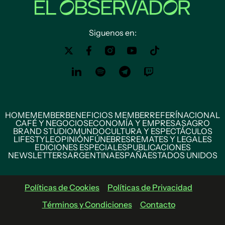
Siguenos en:
HOME
MEMBER
BENEFICIOS MEMBER
REFERÍ
NACIONAL
CAFÉ Y NEGOCIOS
ECONOMÍA Y EMPRESAS
AGRO
BRAND STUDIO
MUNDO
CULTURA Y ESPECTÁCULOS
LIFESTYLE
OPINIÓN
FÚNEBRES
REMATES Y LEGALES
EDICIONES ESPECIALES
PUBLICACIONES
NEWSLETTERS
ARGENTINA
ESPAÑA
ESTADOS UNIDOS
Políticas de Cookies
Políticas de Privacidad
Términos y Condiciones
Contacto