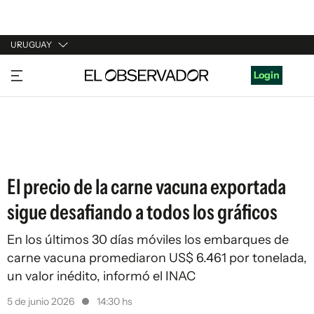
URUGUAY
URUGUAY
Login
ARGENTINA
ESPAÑA
ESTADOS UNIDOS
El precio de la carne vacuna exportada
sigue desafiando a todos los gráficos
En los últimos 30 días móviles los embarques de
carne vacuna promediaron US$ 6.461 por tonelada,
un valor inédito, informó el INAC
5 de junio 2026
14:30 hs