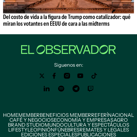
Del costo de vida a la figura de Trump como catalizador: qué
miran los votantes en EEUU de cara a las midterms
Siguenos en:
HOME
MEMBER
BENEFICIOS MEMBER
REFERÍ
NACIONAL
CAFÉ Y NEGOCIOS
ECONOMÍA Y EMPRESAS
AGRO
BRAND STUDIO
MUNDO
CULTURA Y ESPECTÁCULOS
LIFESTYLE
OPINIÓN
FÚNEBRES
REMATES Y LEGALES
EDICIONES ESPECIALES
PUBLICACIONES