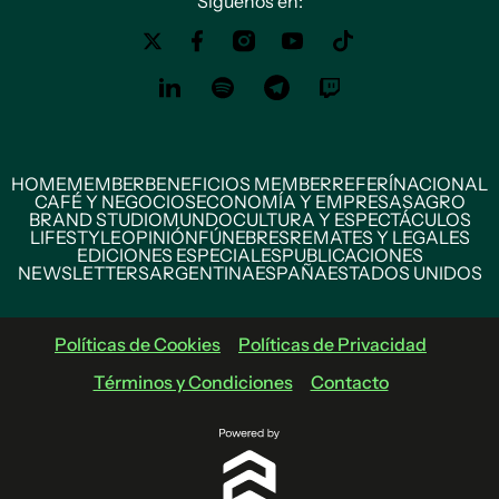
Siguenos en:
HOME
MEMBER
BENEFICIOS MEMBER
REFERÍ
NACIONAL
CAFÉ Y NEGOCIOS
ECONOMÍA Y EMPRESAS
AGRO
BRAND STUDIO
MUNDO
CULTURA Y ESPECTÁCULOS
LIFESTYLE
OPINIÓN
FÚNEBRES
REMATES Y LEGALES
EDICIONES ESPECIALES
PUBLICACIONES
NEWSLETTERS
ARGENTINA
ESPAÑA
ESTADOS UNIDOS
Políticas de Cookies
Políticas de Privacidad
Términos y Condiciones
Contacto