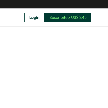
Login
Suscribite x US$ 3,45
uscríbete ahora a El Observador y elegí hasta
donde llegar.
Suscribite x US$ 3,45