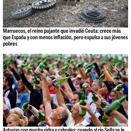
Marruecos, el reino pujante que invadió Ceuta: crece más
que España y con menos inflación, pero expulsa a sus jóvenes
pobres
Asturias con mucha sidra y cabrales: cuando al río Sella se le