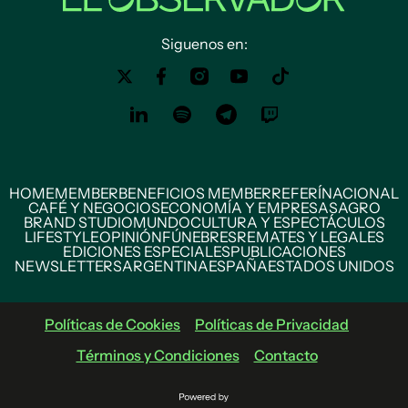
Siguenos en:
HOME
MEMBER
BENEFICIOS MEMBER
REFERÍ
NACIONAL
CAFÉ Y NEGOCIOS
ECONOMÍA Y EMPRESAS
AGRO
BRAND STUDIO
MUNDO
CULTURA Y ESPECTÁCULOS
LIFESTYLE
OPINIÓN
FÚNEBRES
REMATES Y LEGALES
EDICIONES ESPECIALES
PUBLICACIONES
NEWSLETTERS
ARGENTINA
ESPAÑA
ESTADOS UNIDOS
Políticas de Cookies
Políticas de Privacidad
Términos y Condiciones
Contacto