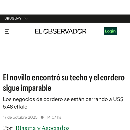
URUGUAY
URUGUAY
Login
ARGENTINA
ESPAÑA
ESTADOS UNIDOS
El novillo encontró su techo y el cordero
sigue imparable
Los negocios de cordero se están cerrando a US$
5,48 el kilo
17 de octubre 2025
14:07 hs
Por
Blasina y Asociados