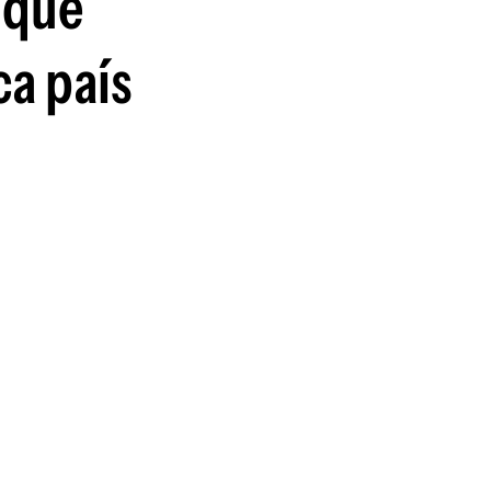
 que
ca país