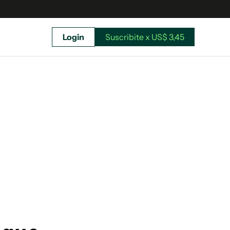
Login
Suscribite x US$ 3,45
uscríbete ahora a El Observador y elegí hasta
donde llegar.
Suscribite x US$ 3,45