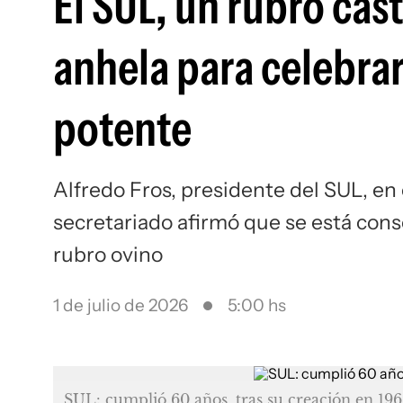
El SUL, un rubro cas
anhela para celebrar
potente
Alfredo Fros, presidente del SUL, en 
secretariado afirmó que se está con
rubro ovino
1 de julio de 2026
5:00 hs
SUL: cumplió 60 años, tras su creación en 196