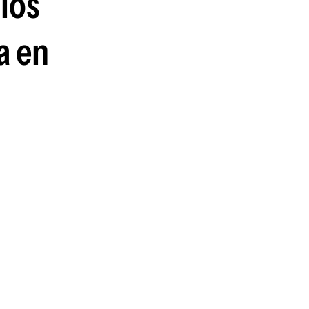
 los
a en