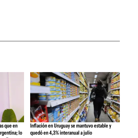
as que en
Inflación en Uruguay se mantuvo estable y
rgentina; lo
quedó en 4,3% interanual a julio