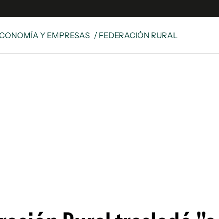
CONOMÍA Y EMPRESAS
/ FEDERACIÓN RURAL
e
S
n
es
Siguenos en:
 y Legales
es especiales
ciones
ters
ina
 Unidos