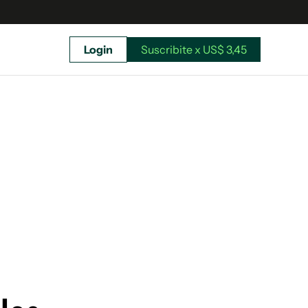
Login
Suscribite x US$ 3,45
uscríbete ahora a El Observador y elegí hasta
donde llegar.
Suscribite x US$ 3,45