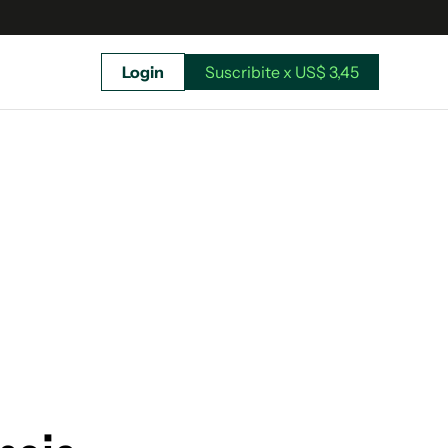
Login
Suscribite x US$ 3,45
uscríbete ahora a El Observador y elegí hasta
donde llegar.
Suscribite x US$ 3,45