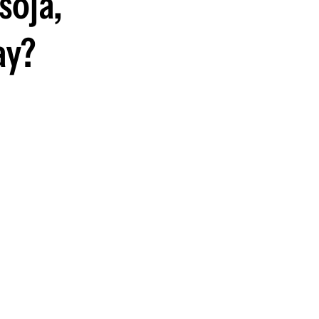
soja,
ay?