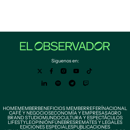
Siguenos en:
HOME
MEMBER
BENEFICIOS MEMBER
REFERÍ
NACIONAL
CAFÉ Y NEGOCIOS
ECONOMÍA Y EMPRESAS
AGRO
BRAND STUDIO
MUNDO
CULTURA Y ESPECTÁCULOS
LIFESTYLE
OPINIÓN
FÚNEBRES
REMATES Y LEGALES
EDICIONES ESPECIALES
PUBLICACIONES