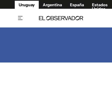
Uruguay
Argentina
España
Estados
Unidos
Home
Juegos 
Referí
Rugby
Fútbol
Básque
Mundial 2026
Tenis
Resultados Deportivos
Runnin
Fútbol internacional
Polidep
Copa Libertadores
Motor