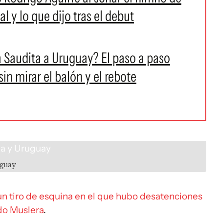
 y lo que dijo tras el debut
ia Saudita a Uruguay? El paso a paso
in mirar el balón y el rebote
uguay
 un tiro de esquina en el que hubo desatenciones
do Muslera
.