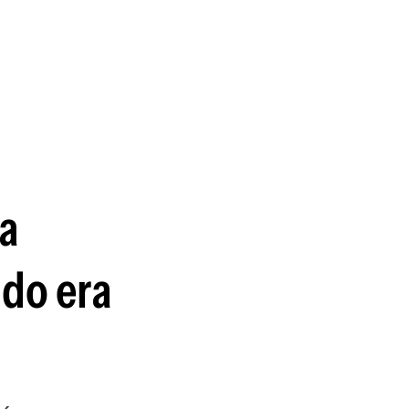
guenos en:
a
ndo era