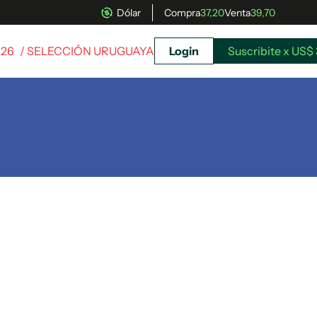
Dólar
Compra
37,20
Venta
39,70
026
/ SELECCIÓN URUGUAYA
Login
Suscribite x US$ 
uscríbete ahora a El Observador y elegí hasta
donde llegar.
Suscribite x US$ 3,45