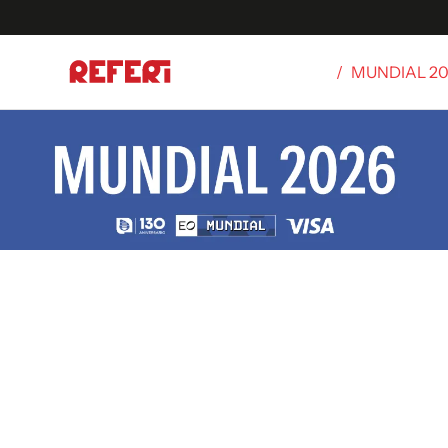
/
MUNDIAL 2
Olímpicos
S
tbol
g
ortivo