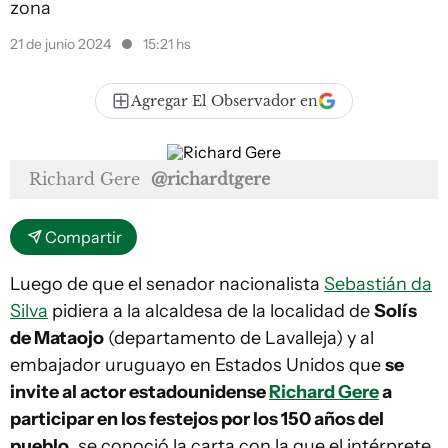
zona
21 de junio 2024
15:21 hs
Agregar El Observador en
Richard Gere
@richardtgere
Compartir
Luego de que el senador nacionalista
Sebastián da
Silva
pidiera a la alcaldesa de la localidad de
Solís
de Mataojo
(departamento de Lavalleja) y al
embajador uruguayo en Estados Unidos que
se
invite al actor estadounidense
Richard Gere
a
participar en los festejos por los 150 años del
pueblo
, se conoció la carta con la que el intérprete