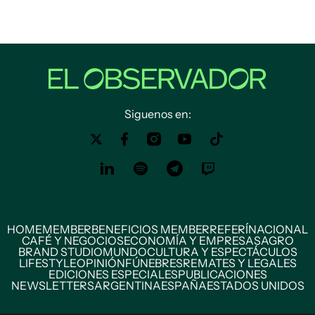
Siguenos en:
HOME
MEMBER
BENEFICIOS MEMBER
REFERÍ
NACIONAL
CAFÉ Y NEGOCIOS
ECONOMÍA Y EMPRESAS
AGRO
BRAND STUDIO
MUNDO
CULTURA Y ESPECTÁCULOS
LIFESTYLE
OPINIÓN
FÚNEBRES
REMATES Y LEGALES
EDICIONES ESPECIALES
PUBLICACIONES
NEWSLETTERS
ARGENTINA
ESPAÑA
ESTADOS UNIDOS