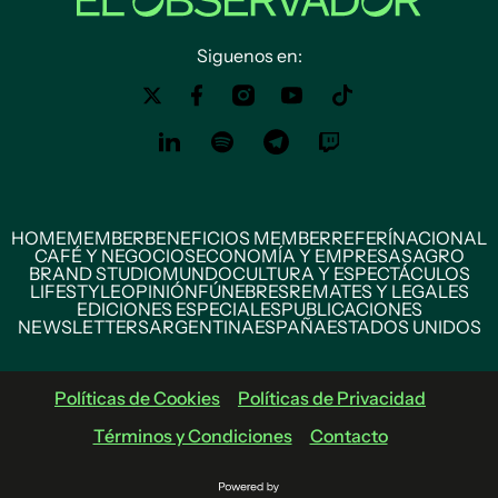
Siguenos en:
HOME
MEMBER
BENEFICIOS MEMBER
REFERÍ
NACIONAL
CAFÉ Y NEGOCIOS
ECONOMÍA Y EMPRESAS
AGRO
BRAND STUDIO
MUNDO
CULTURA Y ESPECTÁCULOS
LIFESTYLE
OPINIÓN
FÚNEBRES
REMATES Y LEGALES
EDICIONES ESPECIALES
PUBLICACIONES
NEWSLETTERS
ARGENTINA
ESPAÑA
ESTADOS UNIDOS
Políticas de Cookies
Políticas de Privacidad
Términos y Condiciones
Contacto