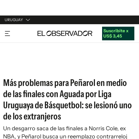
URUGUAY
Suscribite x
URUGUAY
US$ 3,45
ARGENTINA
ESPAÑA
ESTADOS UNIDOS
Más problemas para Peñarol en medio
de las finales con Aguada por Liga
Uruguaya de Básquetbol: se lesionó uno
de los extranjeros
Un desgarro saca de las finales a Norris Cole, ex
NBA, y Peñarol busca un reemplazo contrarreloj