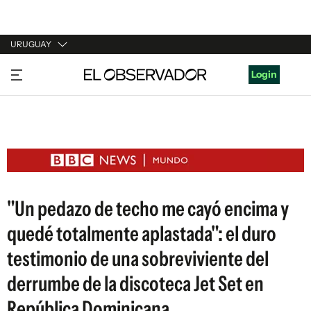
URUGUAY
URUGUAY
Login
ARGENTINA
ESPAÑA
ESTADOS UNIDOS
"Un pedazo de techo me cayó encima y
quedé totalmente aplastada": el duro
testimonio de una sobreviviente del
derrumbe de la discoteca Jet Set en
República Dominicana