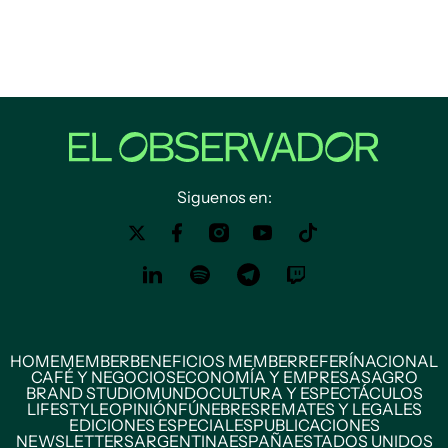
Siguenos en:
HOME
MEMBER
BENEFICIOS MEMBER
REFERÍ
NACIONAL
CAFÉ Y NEGOCIOS
ECONOMÍA Y EMPRESAS
AGRO
BRAND STUDIO
MUNDO
CULTURA Y ESPECTÁCULOS
LIFESTYLE
OPINIÓN
FÚNEBRES
REMATES Y LEGALES
EDICIONES ESPECIALES
PUBLICACIONES
NEWSLETTERS
ARGENTINA
ESPAÑA
ESTADOS UNIDOS