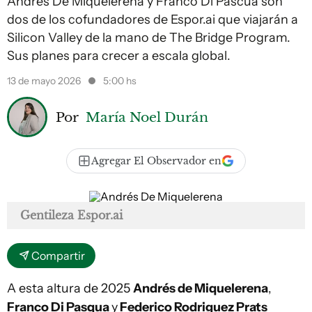
Andres De Miquelerena y Franco Di Pascua son
dos de los cofundadores de
Espor.ai
que viajarán a
Silicon Valley de la mano de The Bridge Program.
Sus planes para crecer a escala global.
13 de mayo 2026
5:00 hs
Por
María Noel Durán
Agregar El Observador en
Gentileza Espor.ai
Compartir
A esta altura de 2025
Andrés de Miquelerena
,
Franco Di Pasqua
y
Federico Rodriguez Prats