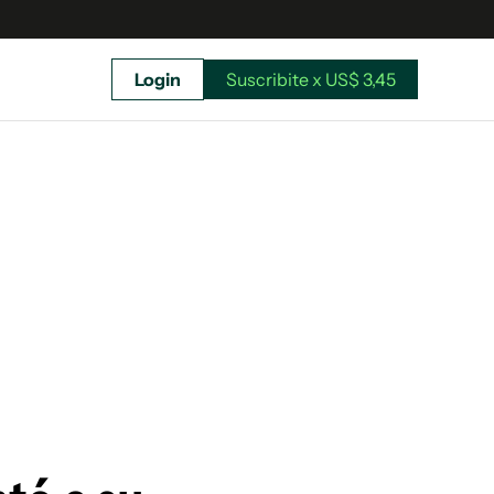
Login
Suscribite x US$ 3,45
uscríbete ahora a El Observador y elegí hasta
donde llegar.
Suscribite x US$ 3,45