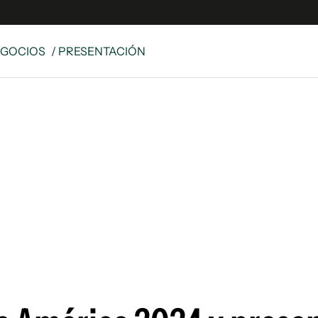
EGOCIOS
/ PRESENTACIÓN
e
S
n
es
Siguenos en:
 y Legales
es especiales
ciones
ters
ina
 Unidos