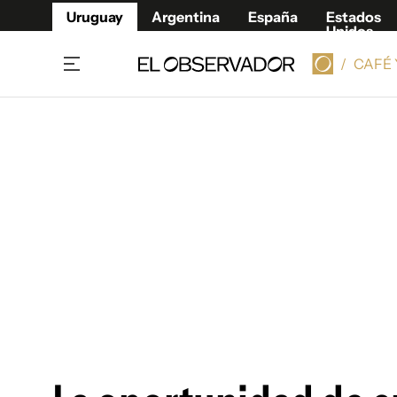
Uruguay
Argentina
España
Estados
Unidos
/
CAFÉ 
Home
Lifestyl
Member
Opinió
Beneficios Member
Fúnebr
Referí
Remates
11°C
Viernes:
Ahora en:
Montevideo
Nacional
Mín
9°
Máx
11°
Edicion
Nubes
Café y Negocios
Publica
Economía y Empresas
Newslet
Agro
Argent
Brand Studio
España
Mundo
Estados
Cultura y Espectáculos