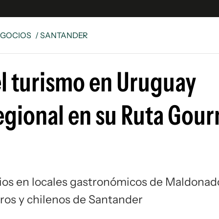
EGOCIOS
/ SANTANDER
e
S
l turismo en Uruguay
n
es
Siguenos en:
egional en su Ruta Gou
 y Legales
es especiales
ciones
ters
ina
cios en locales gastronómicos de Maldonad
 Unidos
eros y chilenos de Santander