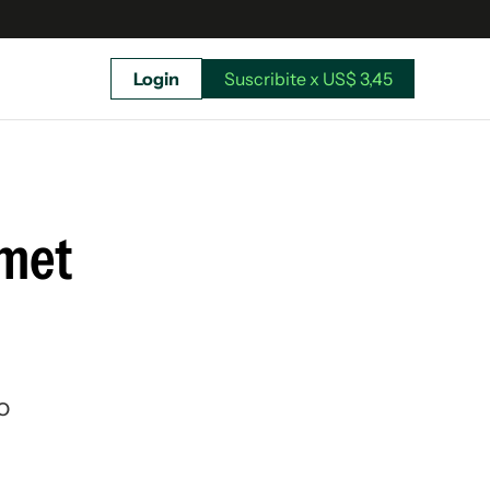
Login
Suscribite x US$ 3,45
uscríbete ahora a El Observador y elegí hasta
donde llegar.
rmet
o
Suscribite x US$ 3,45