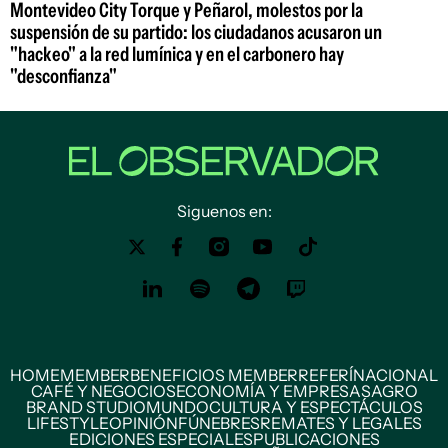
Montevideo City Torque y Peñarol, molestos por la
suspensión de su partido: los ciudadanos acusaron un
"hackeo" a la red lumínica y en el carbonero hay
"desconfianza"
Siguenos en:
HOME
MEMBER
BENEFICIOS MEMBER
REFERÍ
NACIONAL
CAFÉ Y NEGOCIOS
ECONOMÍA Y EMPRESAS
AGRO
BRAND STUDIO
MUNDO
CULTURA Y ESPECTÁCULOS
LIFESTYLE
OPINIÓN
FÚNEBRES
REMATES Y LEGALES
EDICIONES ESPECIALES
PUBLICACIONES