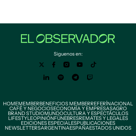
Siguenos en:
HOME
MEMBER
BENEFICIOS MEMBER
REFERÍ
NACIONAL
CAFÉ Y NEGOCIOS
ECONOMÍA Y EMPRESAS
AGRO
BRAND STUDIO
MUNDO
CULTURA Y ESPECTÁCULOS
LIFESTYLE
OPINIÓN
FÚNEBRES
REMATES Y LEGALES
EDICIONES ESPECIALES
PUBLICACIONES
NEWSLETTERS
ARGENTINA
ESPAÑA
ESTADOS UNIDOS