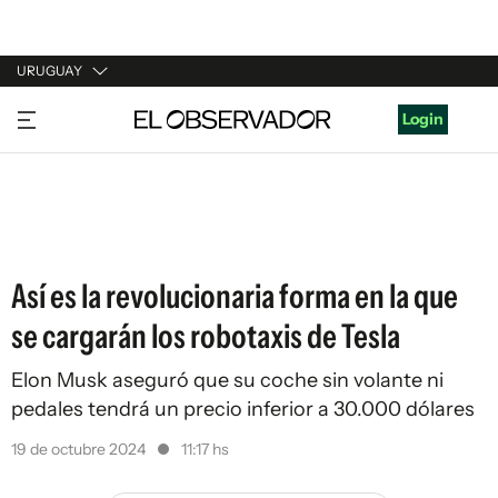
URUGUAY
URUGUAY
Login
ARGENTINA
ESPAÑA
ESTADOS UNIDOS
Así es la revolucionaria forma en la que
se cargarán los robotaxis de Tesla
Elon Musk aseguró que su coche sin volante ni
pedales tendrá un precio inferior a 30.000 dólares
19 de octubre 2024
11:17 hs