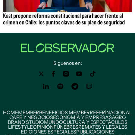
Kast propone reforma constitucional para hacer frente al
crimen en Chile: los puntos claves de su plan de seguridad
Siguenos en:
HOME
MEMBER
BENEFICIOS MEMBER
REFERÍ
NACIONAL
CAFÉ Y NEGOCIOS
ECONOMÍA Y EMPRESAS
AGRO
BRAND STUDIO
MUNDO
CULTURA Y ESPECTÁCULOS
LIFESTYLE
OPINIÓN
FÚNEBRES
REMATES Y LEGALES
EDICIONES ESPECIALES
PUBLICACIONES