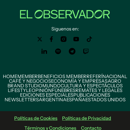
Siguenos en:
HOME
MEMBER
BENEFICIOS MEMBER
REFERÍ
NACIONAL
CAFÉ Y NEGOCIOS
ECONOMÍA Y EMPRESAS
AGRO
BRAND STUDIO
MUNDO
CULTURA Y ESPECTÁCULOS
LIFESTYLE
OPINIÓN
FÚNEBRES
REMATES Y LEGALES
EDICIONES ESPECIALES
PUBLICACIONES
NEWSLETTERS
ARGENTINA
ESPAÑA
ESTADOS UNIDOS
Políticas de Cookies
Políticas de Privacidad
Términos y Condiciones
Contacto