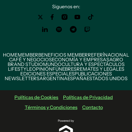
Siguenos en:
HOME
MEMBER
BENEFICIOS MEMBER
REFERÍ
NACIONAL
CAFÉ Y NEGOCIOS
ECONOMÍA Y EMPRESAS
AGRO
BRAND STUDIO
MUNDO
CULTURA Y ESPECTÁCULOS
LIFESTYLE
OPINIÓN
FÚNEBRES
REMATES Y LEGALES
EDICIONES ESPECIALES
PUBLICACIONES
NEWSLETTERS
ARGENTINA
ESPAÑA
ESTADOS UNIDOS
Políticas de Cookies
Políticas de Privacidad
Términos y Condiciones
Contacto