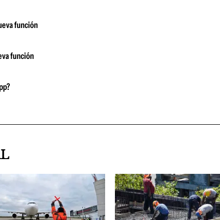
nueva función
eva función
App?
AL