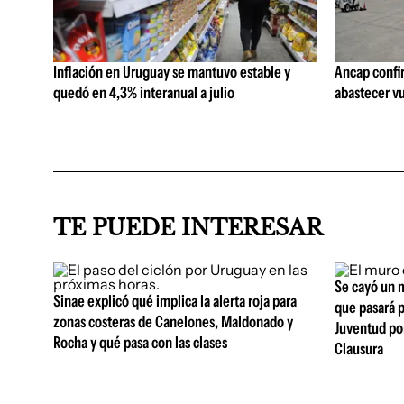
Inflación en Uruguay se mantuvo estable y
Ancap confi
quedó en 4,3% interanual a julio
abastecer vu
TE PUEDE INTERESAR
Se cayó un m
Sinae explicó qué implica la alerta roja para
que pasará p
zonas costeras de Canelones, Maldonado y
Juventud por
Rocha y qué pasa con las clases
Clausura