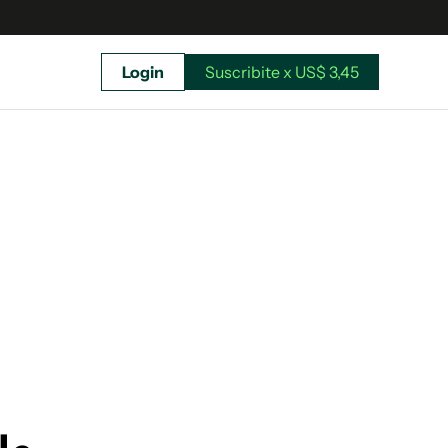
Login
Suscribite x US$ 3,45
uscríbete ahora a El Observador y elegí hasta
donde llegar.
Suscribite x US$ 3,45