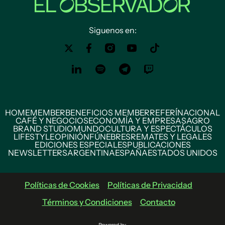
Siguenos en:
HOME
MEMBER
BENEFICIOS MEMBER
REFERÍ
NACIONAL
CAFÉ Y NEGOCIOS
ECONOMÍA Y EMPRESAS
AGRO
BRAND STUDIO
MUNDO
CULTURA Y ESPECTÁCULOS
LIFESTYLE
OPINIÓN
FÚNEBRES
REMATES Y LEGALES
EDICIONES ESPECIALES
PUBLICACIONES
NEWSLETTERS
ARGENTINA
ESPAÑA
ESTADOS UNIDOS
Políticas de Cookies
Políticas de Privacidad
Términos y Condiciones
Contacto