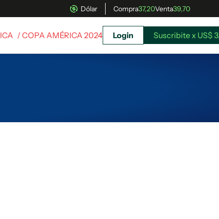
Dólar
Compra
37,20
Venta
39,70
ICA
/ COPA AMÉRICA 2024
Login
Suscribite x US$ 3
uscríbete ahora a El Observador y elegí hasta
donde llegar.
Suscribite x US$ 3,45