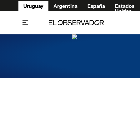
Uruguay
Argentina
España
Estados
Unidos
Home
Juegos 
Referí
Rugby
Fútbol
Básque
Mundial 2026
Tenis
Resultados Deportivos
Runnin
Fútbol internacional
Polidep
Copa Libertadores
Motor