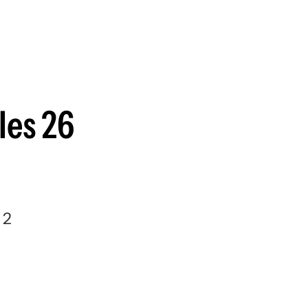
guenos en:
les 26
 2