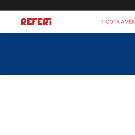
/
COPA AMÉR
Olímpicos
S
tbol
g
ortivo