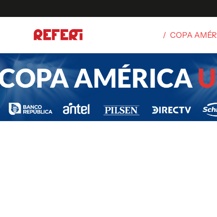
/
COPA AMÉR
Olímpicos
S
tbol
g
ortivo