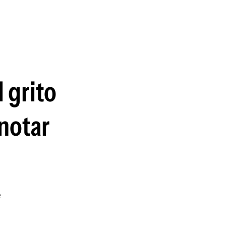
guenos en:
 grito
notar
e