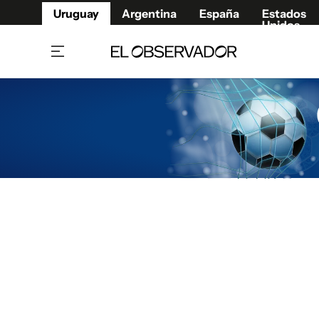
Uruguay
Argentina
España
Estados
Unidos
Home
Juegos 
Referí
Rugby
Fútbol
Básque
Mundial 2026
Tenis
Resultados Deportivos
Runnin
Fútbol internacional
Polidep
Copa Libertadores
Motor