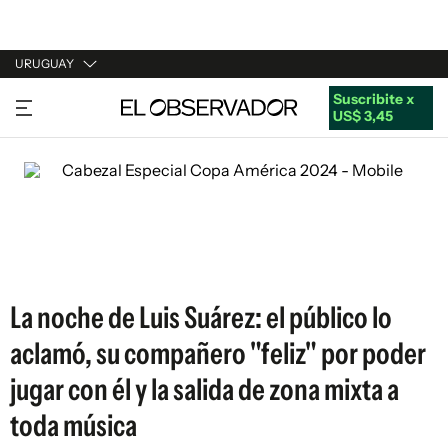
URUGUAY
Suscribite x
URUGUAY
US$ 3,45
ARGENTINA
ESPAÑA
ESTADOS UNIDOS
La noche de Luis Suárez: el público lo
aclamó, su compañero "feliz" por poder
jugar con él y la salida de zona mixta a
toda música