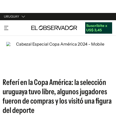
URUGUAY
Suscribite x
URUGUAY
US$ 3,45
ARGENTINA
ESPAÑA
ESTADOS UNIDOS
Referí en la Copa América: la selección
uruguaya tuvo libre, algunos jugadores
fueron de compras y los visitó una figura
del deporte