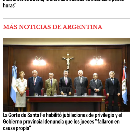
horas"
MÁS NOTICIAS DE ARGENTINA
La Corte de Santa Fe habilitó jubilaciones de privilegio y el
Gobierno provincial denuncia que los jueces "fallaron en
causa propia"