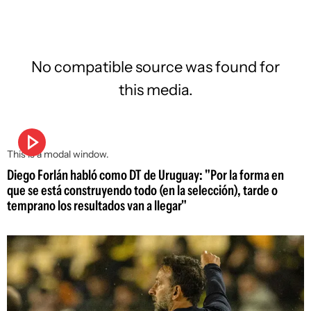
No compatible source was found for
this media.
This is a modal window.
Diego Forlán habló como DT de Uruguay: "Por la forma en
que se está construyendo todo (en la selección), tarde o
temprano los resultados van a llegar"