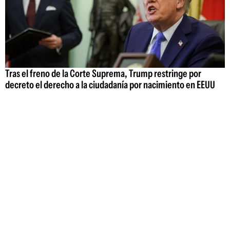
Tras el freno de la Corte Suprema, Trump restringe por
decreto el derecho a la ciudadanía por nacimiento en EEUU