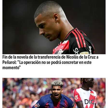
Fin de la novela de la transferencia de Nicolás de la Cruz a
Peñarol: "La operación no se podrá concretar en este
momento"