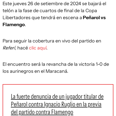
Este jueves 26 de setiembre de 2024 se bajará el
telón a la fase de cuartos de final de la Copa
Libertadores que tendrá en escena a
Peñarol vs
Flamengo
.
Para seguir la cobertura en vivo del partido en
Referí
, hacé
clic aquí
.
El encuentro será la revancha de la victoria 1-0 de
los aurinegros en el Maracaná.
La fuerte denuncia de un jugador titular de
Peñarol contra Ignacio Ruglio en la previa
del partido contra Flamengo