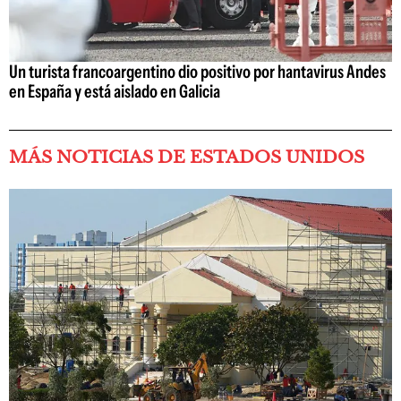
Un turista francoargentino dio positivo por hantavirus Andes
en España y está aislado en Galicia
MÁS NOTICIAS DE ESTADOS UNIDOS