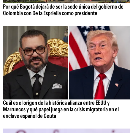
Por qué Bogotá dejará de ser la sede única del gobierno de
Colombia con De la Espriella como presidente
Cuál es el origen de la histórica alianza entre EEUU y
Marruecos y qué papel juega en la crisis migratoria en el
enclave español de Ceuta