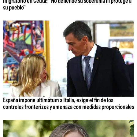
migratorio en Ceuta: "No defiende su soberanía ni protege a
su pueblo"
España impone ultimátum a Italia, exige el fin de los
controles fronterizos y amenaza con medidas proporcionales