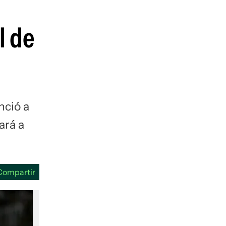
guenos en:
l de
nció a
ará a
Compartir