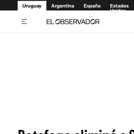
Uruguay
Argentina
España
Estados
Unidos
Home
Juegos 
Referí
Rugby
Fútbol
Básque
Mundial 2026
Tenis
Resultados Deportivos
Runnin
Fútbol internacional
Polidep
Copa Libertadores
Motor