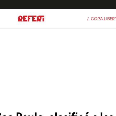
/
COPA LIBE
Olímpicos
S
tbol
g
ortivo