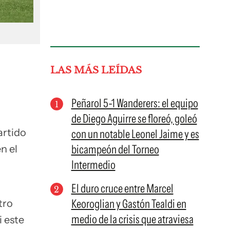
LAS MÁS LEÍDAS
Peñarol 5-1 Wanderers: el equipo
de Diego Aguirre se floreó, goleó
artido
con un notable Leonel Jaime y es
bicampeón del Torneo
n el
Intermedio
El duro cruce entre Marcel
Keoroglian y Gastón Tealdi en
tro
medio de la crisis que atraviesa
i este