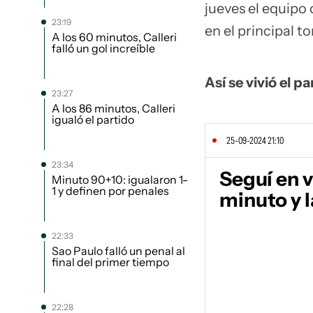
jueves el equipo
23:19
en el principal 
A los 60 minutos, Calleri
falló un gol increíble
Así se vivió el pa
23:27
A los 86 minutos, Calleri
igualó el partido
25-09-2024 21:10
23:34
Seguí en 
Minuto 90+10: igualaron 1-
1 y definen por penales
minuto y l
22:33
Sao Paulo falló un penal al
final del primer tiempo
22:28