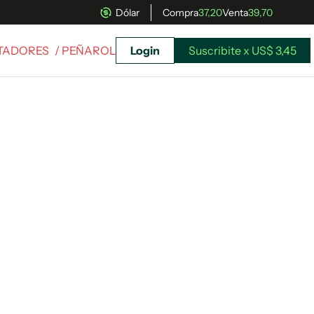
Dólar
Compra
37,20
Venta
39,70
RTADORES
/ PEÑAROL
Login
Suscribite x US$ 3,45
uscríbete ahora a El Observador y elegí hasta
donde llegar.
Suscribite x US$ 3,45