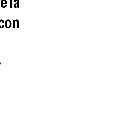
e la
guenos en:
 con
e