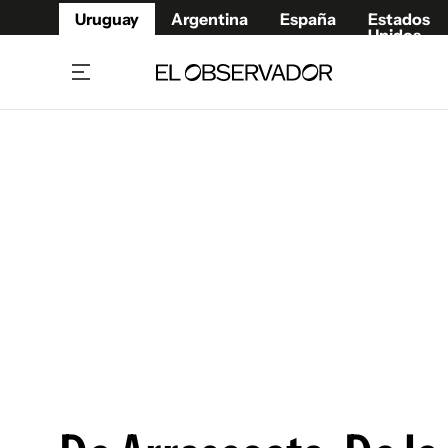
Uruguay
Argentina
España
Estados
Unidos
Home
Juegos 
Referí
Rugby
Fútbol
Básque
Mundial 2026
Tenis
Resultados Deportivos
Runnin
Fútbol internacional
Polidep
Copa Libertadores
Motor