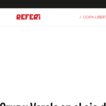
/
COPA LIBE
Olímpicos
S
tbol
g
ortivo