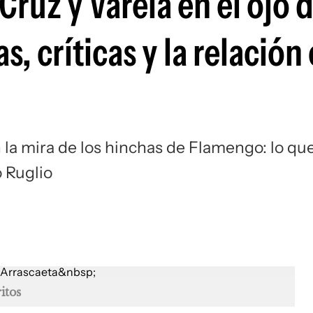
Cruz y Varela en el ojo d
Si
, críticas y la relación
 la mira de los hinchas de Flamengo: lo qu
o Ruglio
itos