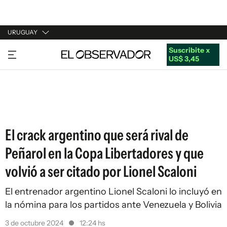
URUGUAY
Suscribite x
URUGUAY
US$ 3,45
ARGENTINA
ESPAÑA
ESTADOS UNIDOS
El crack argentino que será rival de
Peñarol en la Copa Libertadores y que
volvió a ser citado por Lionel Scaloni
El entrenador argentino Lionel Scaloni lo incluyó en
la nómina para los partidos ante Venezuela y Bolivia
3 de octubre 2024
12:24 hs