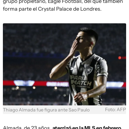
grupo propietario, Eagle Football, del que también
forma parte el Crystal Palace de Londres.
Foto: AFP
Thiago Almada fue figura ante Sao Paulo
Almada, de 23 años,
aterrizó en la MLS en febrero