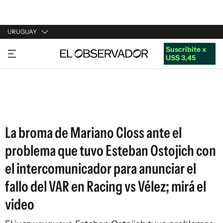
URUGUAY
Suscribite x
URUGUAY
US$ 3,45
ARGENTINA
ESPAÑA
ESTADOS UNIDOS
La broma de Mariano Closs ante el
problema que tuvo Esteban Ostojich con
el intercomunicador para anunciar el
fallo del VAR en Racing vs Vélez; mirá el
video