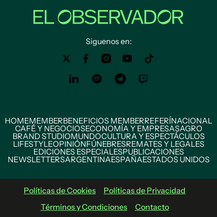
Siguenos en:
HOME
MEMBER
BENEFICIOS MEMBER
REFERÍ
NACIONAL
CAFÉ Y NEGOCIOS
ECONOMÍA Y EMPRESAS
AGRO
BRAND STUDIO
MUNDO
CULTURA Y ESPECTÁCULOS
LIFESTYLE
OPINIÓN
FÚNEBRES
REMATES Y LEGALES
EDICIONES ESPECIALES
PUBLICACIONES
NEWSLETTERS
ARGENTINA
ESPAÑA
ESTADOS UNIDOS
Políticas de Cookies
Políticas de Privacidad
Términos y Condiciones
Contacto