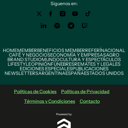
Siguenos en:
HOME
MEMBER
BENEFICIOS MEMBER
REFERÍ
NACIONAL
CAFÉ Y NEGOCIOS
ECONOMÍA Y EMPRESAS
AGRO
BRAND STUDIO
MUNDO
CULTURA Y ESPECTÁCULOS
LIFESTYLE
OPINIÓN
FÚNEBRES
REMATES Y LEGALES
EDICIONES ESPECIALES
PUBLICACIONES
NEWSLETTERS
ARGENTINA
ESPAÑA
ESTADOS UNIDOS
Políticas de Cookies
Políticas de Privacidad
Términos y Condiciones
Contacto